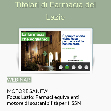
Titolari di Farmacia del
Area riservata
Lazio
WEBINAR:
MOTORE SANITA'
Focus Lazio: Farmaci equivalenti
motore di sostenibilità per il SSN